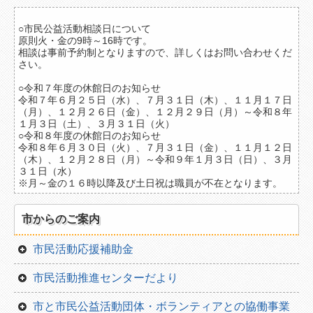
南部
○市民公益活動相談日について
原則火・金の9時～16時です。
相談は事前予約制となりますので、詳しくはお問い合わせくだ
北部
さい。
地域一覧
○令和７年度の休館日のお知らせ
令和７年６月２５日（水）、７月３１日（木）、１１月１７日
日付から
（月）、１２月２６日（金）、１２月２９日（月）～令和８年
１月３日（土）、３月３１日（火）
○令和８年度の休館日のお知らせ
今月
令和８年６月３０日（火）、７月３１日（金）、１１月１２日
（木）、１２月２８日（月）～令和９年１月３日（日）、３月
翌月
３１日（水）
※月～金の１６時以降及び土日祝は職員が不在となります。
翌々月
市からのご案内
種別から
お知らせ
市民活動応援補助金
イベント情報
市民活動推進センターだより
助成金情報
市と市民公益活動団体・ボランティアとの協働事業