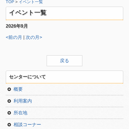
TOP
>
イベント一覧
分野から
イベント一覧
福祉
こども
2026年9月
環境
<前の月
|
次の月>
国際
社会
戻る
中間支援
センターについて
分野一覧
概要
地域から
利用案内
中央
所在地
東部
相談コーナー
西部