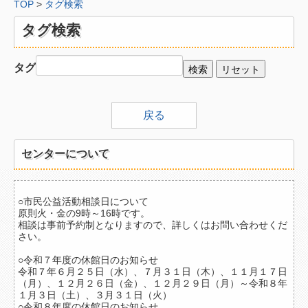
TOP
>
タグ検索
分野から
タグ検索
福祉
こども
タグ
環境
国際
戻る
社会
センターについて
中間支援
分野一覧
○市民公益活動相談日について
原則火・金の9時～16時です。
地域から
相談は事前予約制となりますので、詳しくはお問い合わせくだ
さい。
中央
○令和７年度の休館日のお知らせ
令和７年６月２５日（水）、７月３１日（木）、１１月１７日
東部
（月）、１２月２６日（金）、１２月２９日（月）～令和８年
１月３日（土）、３月３１日（火）
西部
○令和８年度の休館日のお知らせ