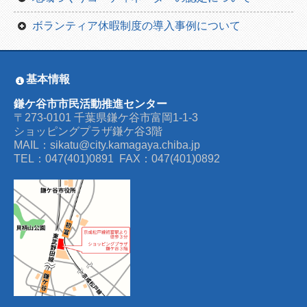
種別一覧
ボランティア休暇制度の導入事例について
団体一覧から
基本情報
鎌ケ谷市市民活動推進センター
〒273-0101 千葉県鎌ケ谷市富岡1-1-3
ショッピングプラザ鎌ケ谷3階
MAIL：sikatu@city.kamagaya.chiba.jp
TEL：047(401)0891 FAX：047(401)0892