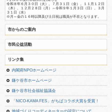
令和８年６月３０日（火）、７月３１日（金）、１１月１２日
（木）、１２月２８日（月）～令和９年１月３日（日）、３月
南部
３１日（水）
※月～金の１６時以降及び土日祝は職員が不在となります。
北部
地域一覧
市からのご案内
日付から
市民公益活動
">今月
">翌月
リンク集
">翌々月
内閣府NPOホームページ
種別から
鎌ケ谷市ホームページ
お知らせ
鎌ケ谷市社会福祉協議会
イベント情報
「NICO-KAMA FES」がちばコラボ大賞を受賞！
助成金情報
地域づくりコーディネーターの認定について